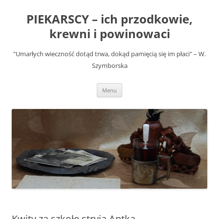
Przejdź
do
PIEKARSCY – ich przodkowie,
treści
krewni i powinowaci
"Umarłych wieczność dotąd trwa, dokąd pamięcią się im płaci" – W.
Szymborska
Menu
Kwity za szkołę stryja Antka