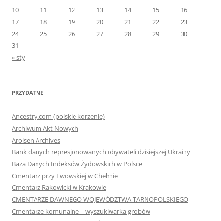
10
11
12
13
14
15
16
17
18
19
20
21
22
23
24
25
26
27
28
29
30
31
« sty
PRZYDATNE
Ancestry.com (polskie korzenie)
Archiwum Akt Nowych
Arolsen Archives
Bank danych represjonowanych obywateli dzisiejszej Ukrainy
Baza Danych Indeksów Żydowskich w Polsce
Cmentarz przy Lwowskiej w Chełmie
Cmentarz Rakowicki w Krakowie
CMENTARZE DAWNEGO WOJEWÓDZTWA TARNOPOLSKIEGO
Cmentarze komunalne – wyszukiwarka grobów