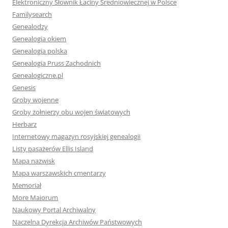
Elektroniczny Słownik Łaciny Średniowiecznej w Polsce
Familysearch
Genealodzy
Genealogia okiem
Genealogia polska
Genealogia Pruss Zachodnich
Genealogiczne.pl
Genesis
Groby wojenne
Groby żołnierzy obu wojen światowych
Herbarz
Internetowy magazyn rosyjskiej genealogii
Listy pasażerów Ellis Island
Mapa nazwisk
Mapa warszawskich cmentarzy
Memoriał
More Maiorum
Naukowy Portal Archiwalny
Naczelna Dyrekcja Archiwów Państwowych