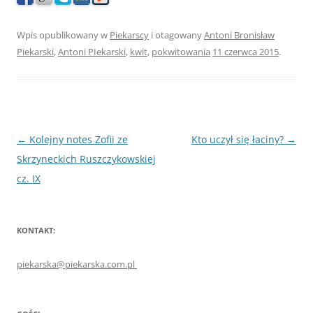
Wpis opublikowany w
Piekarscy
i otagowany
Antoni Bronisław
Piekarski
,
Antoni PIekarski
,
kwit
,
pokwitowania
11 czerwca 2015
.
Nawigacja
←
Kolejny notes Zofii ze
Kto uczył się łaciny?
→
wpisu
Skrzyneckich Ruszczykowskiej
cz. IX
KONTAKT:
piekarska@piekarska.com.pl