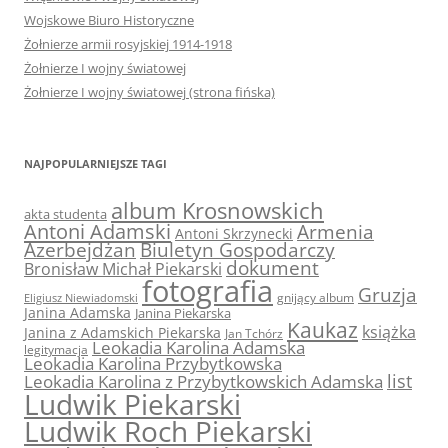
Wojskowe Biuro Historyczne
Żołnierze armii rosyjskiej 1914-1918
Żołnierze I wojny światowej
Żołnierze I wojny światowej (strona fińska)
NAJPOPULARNIEJSZE TAGI
album Krosnowskich
akta studenta
Antoni Adamski
Armenia
Antoni Skrzynecki
Azerbejdżan
Biuletyn Gospodarczy
dokument
Bronisław Michał Piekarski
fotografia
Gruzja
Eligiusz Niewiadomski
gnijący album
Janina Adamska
Janina Piekarska
Kaukaz
książka
Janina z Adamskich Piekarska
Jan Tchórz
Leokadia Karolina Adamska
legitymacja
Leokadia Karolina Przybytkowska
list
Leokadia Karolina z Przybytkowskich Adamska
Ludwik Piekarski
Ludwik Roch Piekarski