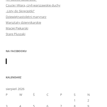
Czucie i Wiara, czyli warszawskie duchy
„Listy do Skręcipitki”
Dziewiętnastoletni marynarz
Warsztaty dziennikarskie
Maciej Piekarski
Stare Pluszaki
NA FACEBOOKU
KALENDARZ
sierpień 2026
P
W
Ś
C
P
S
N
1
2
3
4
5
6
7
8
9