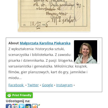
About
Małgorzata Karolina Piekarska
Z wykształcenia: historyczka sztuki,
scenarzystka i bibliotekarka. Z zawodu:
pisarka i dziennikarka. Z pasji: blogerka,
varsavianistka i genealożka. Miłośniczka: książek,
filmów, gier planszowych, kart do gry, jamników i
miodu...
Facebook
•
Twitter
•
Google
•
Instagram
•
Udostępnij na: