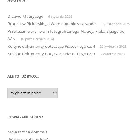
OSTATNIO…
Drzewo Maurycego
6 stycznia 2026
Bronisław Piekarski: „Ja Wam dam bieżącą wodę”
17 listopada 2025
Przekazanie archiwum fotograficznego Macieja Piekarskiego do
AAN
16 października 2024
Kolejne dokumenty dotyczące Piaseckiego cz. 4
20 kwietnia 2023
Kolejne dokumenty dotyczące Piaseckiego cz. 3
5 kwietnia 2023
ALE TO JUŻ BYŁO…
Ale
to
już
było…
POWIĄZANE STRONY
Moja strona domowa
„W świecie absurdów”