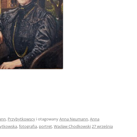
ann
,
Przybytkowscy
i otagowany
Anna Neumann
,
Anna
ytkowska
,
fotografia
,
portret
,
Wacław Chodkowski
27 września