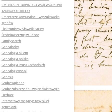
CMENTARZE DAWNEGO WOJEWÓDZTWA
TARNOPOLSKIEGO
Cmentarze komunalne – wyszukiwarka
grobów
Elektroniczny Słownik Łaciny
Średniowiecznej w Polsce
Familysearch
Genealodzy
Genealogia okiem
Genealogia polska
Genealogia Pruss Zachodnich
Genealogiczne.pl
Genesis
Groby wojenne
Groby żołnierzy obu wojen światowych
Herbarz
Internetowy magazyn rosyjskiej
genealogii