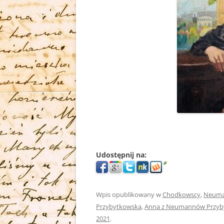
Udostępnij na:
Wpis opublikowany w
Chodkowscy
,
Neum
Przybytkowska
,
Anna z Neumannów Przyb
2021
.