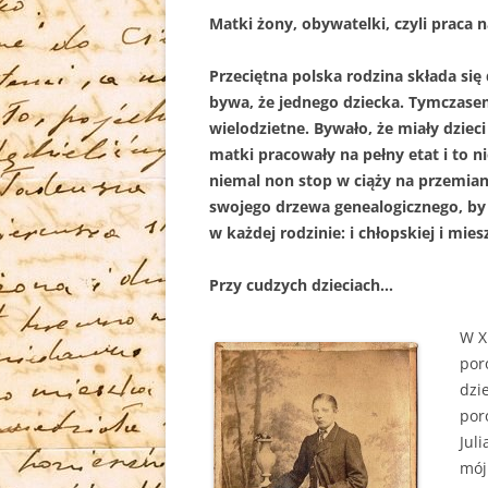
Matki żony, obywatelki, czyli praca 
Przeciętna polska rodzina składa się 
bywa, że jednego dziecka. Tymczasem
wielodzietne. Bywało, że miały dzieci
matki pracowały na pełny etat i to ni
niemal non stop w ciąży na przemian 
swojego drzewa genealogicznego, by
w każdej rodzinie: i chłopskiej i miesz
Przy cudzych dzieciach…
W X
por
dzi
por
Jul
mój