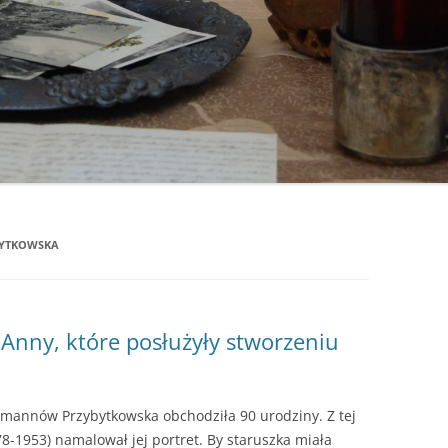
MIESZKANIEC – LISTOPAD 2017 (2)
MIESZKANIEC – LISTOPAD 2017 (1)
MORE MAIORUM – WRZESIEŃ 2017
MORE MAIORUM – MAJ 2017
MIESZKANIEC – MARZEC 2017
MIESZKANIEC – CZERWIEC 2016
YTKOWSKA
MORE MAIORUM – CZERWIEC 2016
STOLICA – PAŹDZIERNIK 2015
Anny, które posłużyły stworzeniu
STOLICA – WRZESIEŃ 2015
MORE MAIORUM – MARZEC 2015
annów Przybytkowska obchodziła 90 urodziny. Z tej
78-1953) namalował jej portret. By staruszka miała
PISZEMY PLUS – 15 SIERPNIA 2014