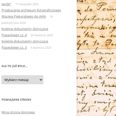
wodę”
17 listopada 2025
Przekazanie archiwum fotograficznego
Macieja Piekarskiego do AAN
16
października 2024
Kolejne dokumenty dotyczące
Piaseckiego cz. 4
20 kwietnia 2023
Kolejne dokumenty dotyczące
Piaseckiego cz. 3
5 kwietnia 2023
ALE TO JUŻ BYŁO…
Ale
to
już
było…
POWIĄZANE STRONY
Moja strona domowa