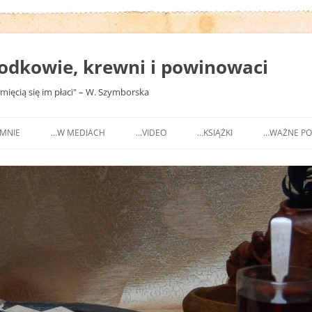
zodkowie, krewni i powinowaci
ięcią się im płaci" – W. Szymborska
MNIE
…W MEDIACH
…VIDEO
…KSIĄŻKI
…WAŻNE PO
WARSZTATY
QUAERENDA – 7/2020
* WSPOMNIENIA
* DUCHOW
(OPUBLIKOWANE)
DRZEWO
MORE MAIORUM – 2/2020
* LEKARZE
* WSPOMNIENIA
MORE MAIORUM – 1/2020
* LITERACI
(NIEOPUBLIKOWANE)
QUAERENDA – 5/2018
* MALARZE
* BELETRYSTYKA I PUBLICYST
MIESZKANIEC – MAJ 2018
* ŻOŁNIERZ
* PUBLIKACJE FACHOWE
MORE MAIORUM – LUTY 2018