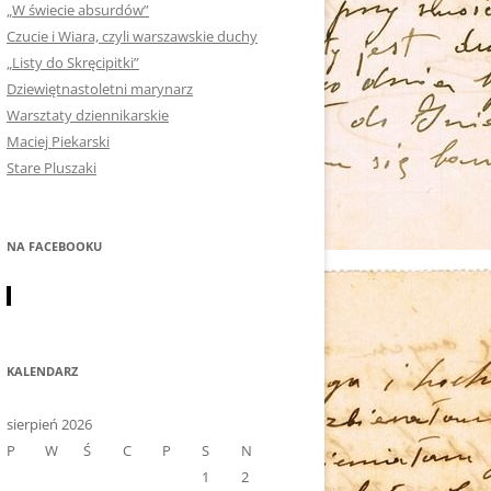
„W świecie absurdów”
Czucie i Wiara, czyli warszawskie duchy
„Listy do Skręcipitki”
Dziewiętnastoletni marynarz
Warsztaty dziennikarskie
Maciej Piekarski
Stare Pluszaki
NA FACEBOOKU
KALENDARZ
sierpień 2026
P
W
Ś
C
P
S
N
1
2