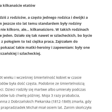
na kilkanaście etatów
dziś z rodziców, a często jednego rodzica i dwójki a
 jeszcze sto lat temu standardem były rodziny
 nie kilkoro, ale… kilkanaścioro. W takich rodzinach
e jeden. Działo się tak nawet w szlacheckich, bo bycie
z połogiem to też ciężka praca. Zajrzałam do
 pokazać takie matki-heroiny i zapewniam: były one
czańskiej i szlacheckiej.
IX wieku i wcześniej śmiertelność kobiet w czasie
odów była dość częsta. Podobnie ze śmiertelnością
eci. Dzieci rodziły się martwe albo umierały podczas
odów lub chwilę później. Moja 3 razy prababcia,
ianna z Dobrzańskich Piekarska (1812-1849) zmarła, gdy
 prapradziadek Michał miał osiem lat. Zanim skończyła