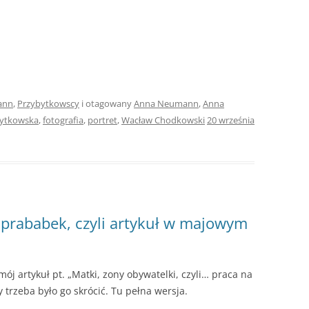
ann
,
Przybytkowscy
i otagowany
Anna Neumann
,
Anna
ytkowska
,
fotografia
,
portret
,
Wacław Chodkowski
20 września
prababek, czyli artykuł w majowym
j artykuł pt. „Matki, zony obywatelki, czyli… praca na
y trzeba było go skrócić. Tu pełna wersja.