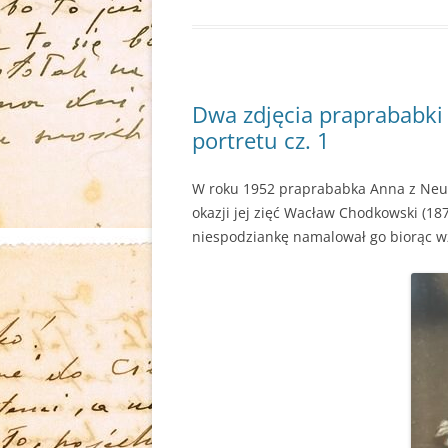
Dwa zdjęcia praprababki 
portretu cz. 1
W roku 1952 praprababka Anna z Neum
okazji jej zięć Wacław Chodkowski (18
niespodziankę namalował go biorąc wzó