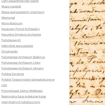
Listy pasażerów Ellis Island
Mapa nazwisk
Mapa warszawskich cmentarzy
Memoriał
More Maiorum
Naukowy Portal Archiwalny
Naczelna Dyrekcja Archiwów
Państwowych
Nekrologi warszawskie
Ornatowski
Państwowe Archiwum Białorusi
Państwowe Archiwum Litwy
Państwowe Archiwum Ukrainy
Polskie korzenie
Polskie Towarzystwo Genealogiczne w
USA
Potomkowie Sejmu Wielkiego
Regionalna baza indeksów ksiąg
metrykalnych lubelszczyzny