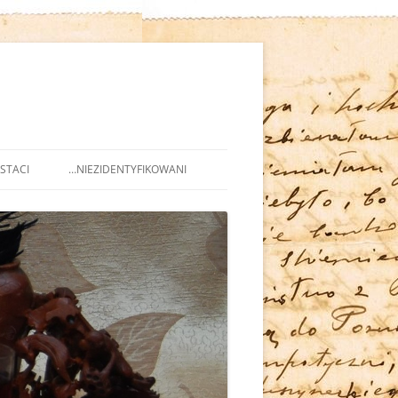
STACI
…NIEZIDENTYFIKOWANI
IEŃSTWO
* PORTRETY
 I DZIENNIKARZE
YKA
E