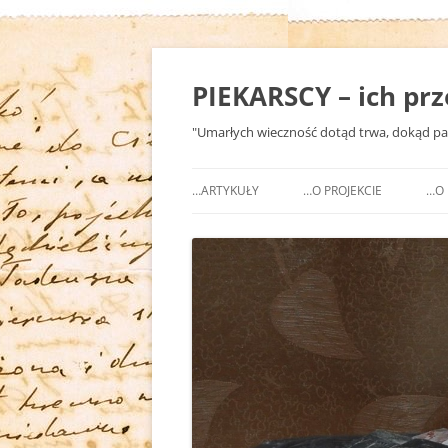
Przejdź
do
treści
PIEKARSCY – ich pr
"Umarłych wieczność dotąd trwa, dokąd pam
…ARTYKUŁY
…O PROJEKCIE
…O 
…
…