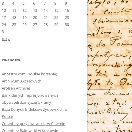
3
4
5
6
7
8
9
10
11
12
13
14
15
16
17
18
19
20
21
22
23
24
25
26
27
28
29
30
31
« sty
PRZYDATNE
Ancestry.com (polskie korzenie)
Archiwum Akt Nowych
Arolsen Archives
Bank danych represjonowanych
obywateli dzisiejszej Ukrainy
Baza Danych Indeksów Żydowskich w
Polsce
Cmentarz przy Lwowskiej w Chełmie
Cmentarz Rakowicki w Krakowie