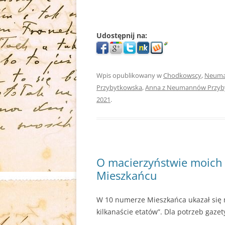
Udostępnij na:
Wpis opublikowany w
Chodkowscy
,
Neum
Przybytkowska
,
Anna z Neumannów Przyb
2021
.
O macierzyństwie moich 
Mieszkańcu
W 10 numerze Mieszkańca ukazał się mó
kilkanaście etatów”. Dla potrzeb gazet